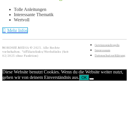
Tolle Anleitungen
Interessante Thematik
Wertvoll
Mehr Infos
Gewinnspielregeln
NORDSEE.MEDIA © 2025. Alle Rechte
Impressum
vorbehalten. *Affiliatelinks/Werbelinks (Seit
Datenschutzerklärung
02/2025 ohne Funktion)
Diese Website benutzt Cookies. Wenn du die Website weiter nutzt,
gehen wir von deinem Einverständnis aus.
OK