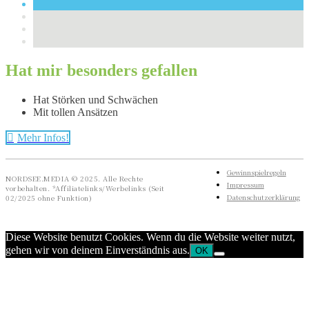
Hat mir besonders gefallen
Hat Störken und Schwächen
Mit tollen Ansätzen
Mehr Infos!
Gewinnspielregeln
NORDSEE.MEDIA © 2025. Alle Rechte
Impressum
vorbehalten. *Affiliatelinks/Werbelinks (Seit
Datenschutzerklärung
02/2025 ohne Funktion)
Diese Website benutzt Cookies. Wenn du die Website weiter nutzt,
gehen wir von deinem Einverständnis aus.
OK