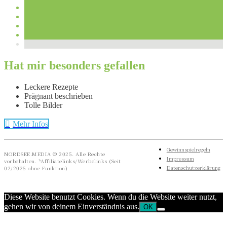
Hat mir besonders gefallen
Leckere Rezepte
Prägnant beschrieben
Tolle Bilder
Mehr Infos
Gewinnspielregeln
NORDSEE.MEDIA © 2025. Alle Rechte
Impressum
vorbehalten. *Affiliatelinks/Werbelinks (Seit
Datenschutzerklärung
02/2025 ohne Funktion)
Diese Website benutzt Cookies. Wenn du die Website weiter nutzt,
gehen wir von deinem Einverständnis aus.
OK