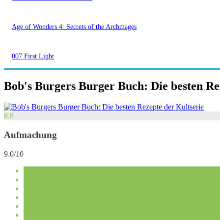
Age of Wonders 4: Secrets of the Archmages
007 First Light
Bob's Burgers Burger Buch: Die besten Re
8.8
Aufmachung
9.0/10