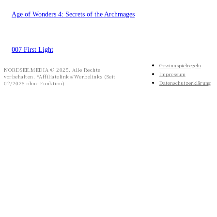
Age of Wonders 4: Secrets of the Archmages
007 First Light
Gewinnspielregeln
NORDSEE.MEDIA © 2025. Alle Rechte
Impressum
vorbehalten. *Affiliatelinks/Werbelinks (Seit
Datenschutzerklärung
02/2025 ohne Funktion)