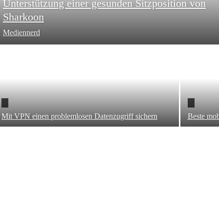
Unterstützung einer gesunden Sitzposition von
Sharkoon
Mediennerd
Mit VPN einen problemlosen Datenzugriff sichern
Beste mob