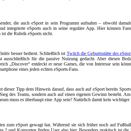
rtsender, die auch eSport in sein Programm aufnahm – obwohl damals 
nd integrierte eSports auch in seine reguläre App. Hier können Fans
ist die Rubrik eSports nicht.
itiv besser bedient. Schließlich ist
Twitch die Geburtsstätte des eSpor
t ausschließlich für die passive Nutzung gedacht. Aber diesen Beda
ereich „Discover“ entdeckt er neue Games, die von Interesse sein kön
artphone eines jeden echten eSports-Fans.
t dieser Tipp dem Hinweis darauf, dass auch auf eSport bereits Spor
en Sieg des Teams, sondern auch auf einen eigenen Gewinn besteht. Am 
rum muss es überhaupt eine App sein? Natürlich damit kein wichtiger Ei
llen zum eSport gewagt hat. Während sie sich früher noch auf Fußball 
ota 2 und Konsorten finden User also hier. Besonders praktisch ist di