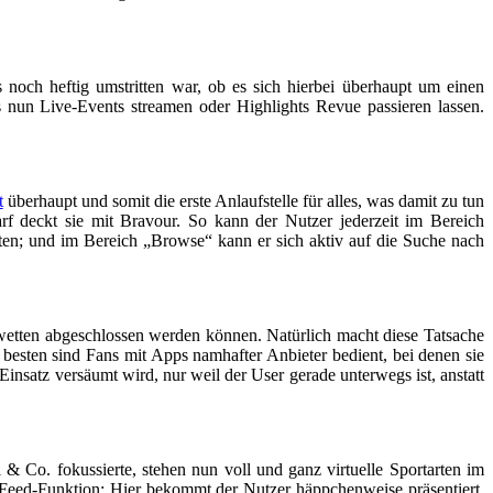
noch heftig umstritten war, ob es sich hierbei überhaupt um einen
 nun Live-Events streamen oder Highlights Revue passieren lassen.
t
überhaupt und somit die erste Anlaufstelle für alles, was damit zu tun
rf deckt sie mit Bravour. So kann der Nutzer jederzeit im Bereich
nten; und im Bereich „Browse“ kann er sich aktiv auf die Suche nach
twetten abgeschlossen werden können. Natürlich macht diese Tatsache
besten sind Fans mit Apps namhafter Anbieter bedient, bei denen sie
nsatz versäumt wird, nur weil der User gerade unterwegs ist, anstatt
& Co. fokussierte, stehen nun voll und ganz virtuelle Sportarten im
e Feed-Funktion: Hier bekommt der Nutzer häppchenweise präsentiert,