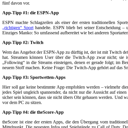
fünf davon vor.
App-Tipp #1: die ESPN-App
ESPN machte Schlagzeilen als einer der ersten traditionellen Spo
„richtigen“ Sport
handelte. ESPN blieb bei seiner Entscheidung – u
Einziges Manko: So umfassend aufbereitet wie bei anderen Sportarten 
App-Tipp #2: Twitch
Wem das Angebot der ESPN-App zu dürftig ist, der ist mit Twitch defin
hat. Streamen können User über die Twitch-App zwar nicht; sie is
„Following“ in die Streams einsteigen, denen er gerade folgt; im B
neuem Stoff machen. Keine Frage: Die Twitch-App gehört auf das Sm
App-Tipp #3: Sportwetten-Apps
Hier soll gar keine bestimmte App empfohlen werden – vielmehr dien
jedes Spiel ungleich spannender, da nicht nur die Aussicht auf ein
sicher sein können, dass sie nicht übers Ohr gehauen werden. Und wa
vor dem PC zu sitzen.
App-Tipp #4: die theScore-App
theScore ist eine der ersten Apps, die den Übergang vom traditione
Mittelpunkt. Die neuesten Infos und Spielstände zu Call of Duty, D