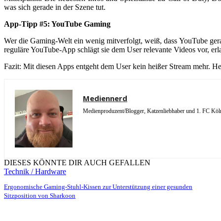
was sich gerade in der Szene tut.
App-Tipp #5: YouTube Gaming
Wer die Gaming-Welt ein wenig mitverfolgt, weiß, dass YouTube gerad
reguläre YouTube-App schlägt sie dem User relevante Videos vor, erl
Fazit: Mit diesen Apps entgeht dem User kein heißer Stream mehr. He
Mediennerd
Medienproduzent/Blogger, Katzenliebhaber und 1. FC Köln 
DIESES KÖNNTE DIR AUCH GEFALLEN
Technik / Hardware
Ergonomische Gaming-Stuhl-Kissen zur Unterstützung einer gesunden
Sitzposition von Sharkoon