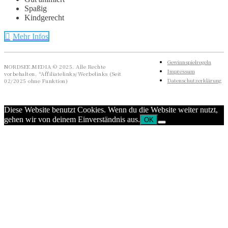
Spaßig
Kindgerecht
Mehr Infos
Gewinnspielregeln
NORDSEE.MEDIA © 2025. Alle Rechte
Impressum
vorbehalten. *Affiliatelinks/Werbelinks (Seit
Datenschutzerklärung
02/2025 ohne Funktion)
Diese Website benutzt Cookies. Wenn du die Website weiter nutzt,
gehen wir von deinem Einverständnis aus.
OK