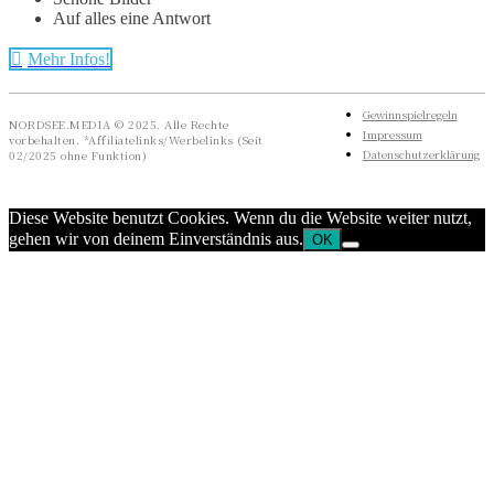
Auf alles eine Antwort
Mehr Infos!
Gewinnspielregeln
NORDSEE.MEDIA © 2025. Alle Rechte
Impressum
vorbehalten. *Affiliatelinks/Werbelinks (Seit
Datenschutzerklärung
02/2025 ohne Funktion)
Diese Website benutzt Cookies. Wenn du die Website weiter nutzt,
gehen wir von deinem Einverständnis aus.
OK