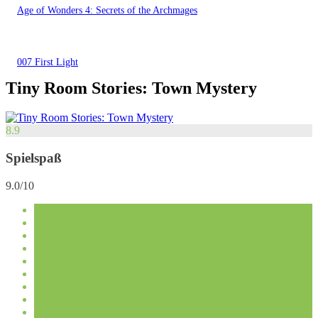
Age of Wonders 4: Secrets of the Archmages
007 First Light
Tiny Room Stories: Town Mystery
8.9
Spielspaß
9.0/10