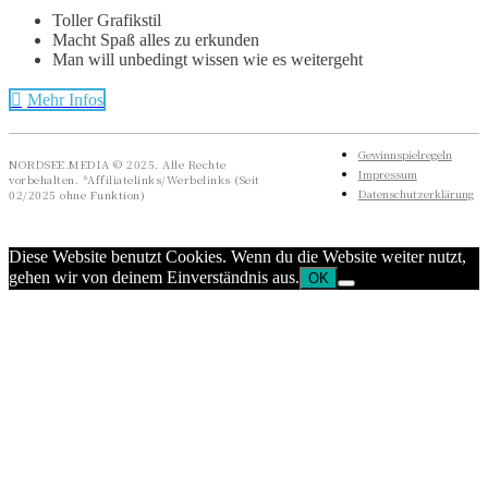
Toller Grafikstil
Macht Spaß alles zu erkunden
Man will unbedingt wissen wie es weitergeht
Mehr Infos
Gewinnspielregeln
NORDSEE.MEDIA © 2025. Alle Rechte
Impressum
vorbehalten. *Affiliatelinks/Werbelinks (Seit
Datenschutzerklärung
02/2025 ohne Funktion)
Diese Website benutzt Cookies. Wenn du die Website weiter nutzt,
gehen wir von deinem Einverständnis aus.
OK