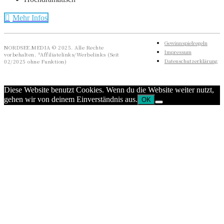
Mehr Infos
Gewinnspielregeln
NORDSEE.MEDIA © 2025. Alle Rechte
Impressum
vorbehalten. *Affiliatelinks/Werbelinks (Seit
Datenschutzerklärung
02/2025 ohne Funktion)
Diese Website benutzt Cookies. Wenn du die Website weiter nutzt,
gehen wir von deinem Einverständnis aus.
OK