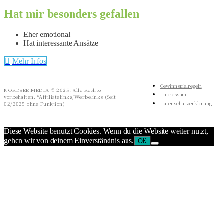
Hat mir besonders gefallen
Eher emotional
Hat interessante Ansätze
Mehr Infos
Gewinnspielregeln
NORDSEE.MEDIA © 2025. Alle Rechte
Impressum
vorbehalten. *Affiliatelinks/Werbelinks (Seit
Datenschutzerklärung
02/2025 ohne Funktion)
Diese Website benutzt Cookies. Wenn du die Website weiter nutzt,
gehen wir von deinem Einverständnis aus.
OK