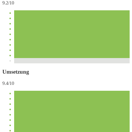
9.2/10
Umsetzung
9.4/10