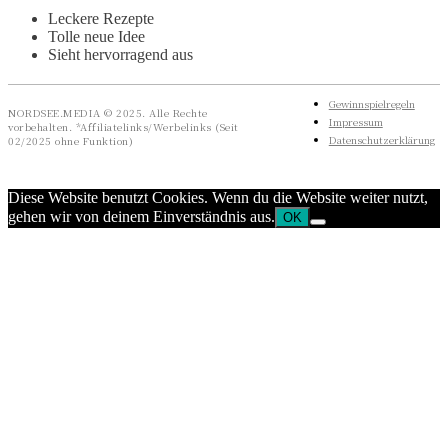
Leckere Rezepte
Tolle neue Idee
Sieht hervorragend aus
Gewinnspielregeln
NORDSEE.MEDIA © 2025. Alle Rechte
Impressum
vorbehalten. *Affiliatelinks/Werbelinks (Seit
Datenschutzerklärung
02/2025 ohne Funktion)
Diese Website benutzt Cookies. Wenn du die Website weiter nutzt,
gehen wir von deinem Einverständnis aus.
OK