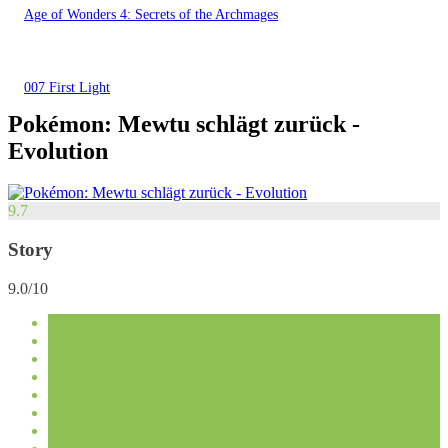
Age of Wonders 4: Secrets of the Archmages
007 First Light
Pokémon: Mewtu schlägt zurück -
Evolution
9.7
Story
9.0/10