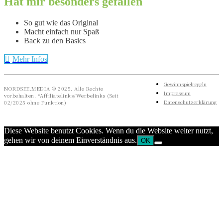
Hat mir besonders gefallen
So gut wie das Original
Macht einfach nur Spaß
Back zu den Basics
Mehr Infos
Gewinnspielregeln
NORDSEE.MEDIA © 2025. Alle Rechte
Impressum
vorbehalten. *Affiliatelinks/Werbelinks (Seit
Datenschutzerklärung
02/2025 ohne Funktion)
Diese Website benutzt Cookies. Wenn du die Website weiter nutzt,
gehen wir von deinem Einverständnis aus.
OK