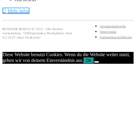
Mehr Infos
Gewinnspielregeln
NORDSEE.MEDIA © 2025. Alle Rechte
Impressum
vorbehalten. *Affiliatelinks/Werbelinks (Seit
Datenschutzerklärung
02/2025 ohne Funktion)
Diese Website benutzt Cookies. Wenn du die Website weiter nutzt,
gehen wir von deinem Einverständnis aus.
OK