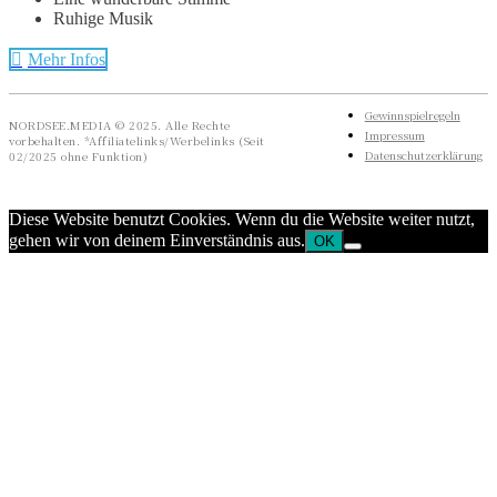
Ruhige Musik
Mehr Infos
Gewinnspielregeln
NORDSEE.MEDIA © 2025. Alle Rechte
Impressum
vorbehalten. *Affiliatelinks/Werbelinks (Seit
Datenschutzerklärung
02/2025 ohne Funktion)
Diese Website benutzt Cookies. Wenn du die Website weiter nutzt,
gehen wir von deinem Einverständnis aus.
OK