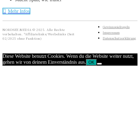
Mehr Infos
Gewinnspielregeln
NORDSEE.MEDIA © 2025. Alle Rechte
Impressum
vorbehalten. *Affiliatelinks/Werbelinks (Seit
Datenschutzerklärung
02/2025 ohne Funktion)
Diese Website benutzt Cookies. Wenn du die Website weiter nutzt,
gehen wir von deinem Einverständnis aus.
OK