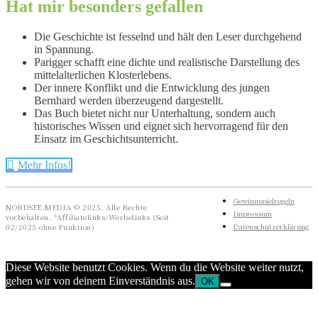
Hat mir besonders gefallen
Die Geschichte ist fesselnd und hält den Leser durchgehend
in Spannung.
Parigger schafft eine dichte und realistische Darstellung des
mittelalterlichen Klosterlebens.
Der innere Konflikt und die Entwicklung des jungen
Bernhard werden überzeugend dargestellt.
Das Buch bietet nicht nur Unterhaltung, sondern auch
historisches Wissen und eignet sich hervorragend für den
Einsatz im Geschichtsunterricht.
Mehr Infos!
Gewinnspielregeln
NORDSEE.MEDIA © 2025. Alle Rechte
Impressum
vorbehalten. *Affiliatelinks/Werbelinks (Seit
Datenschutzerklärung
02/2025 ohne Funktion)
Diese Website benutzt Cookies. Wenn du die Website weiter nutzt,
gehen wir von deinem Einverständnis aus.
OK