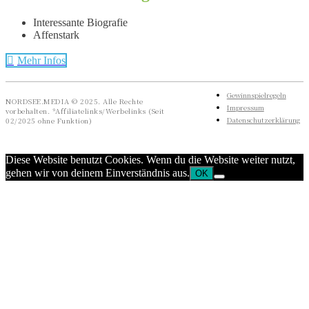
Interessante Biografie
Affenstark
Mehr Infos
Gewinnspielregeln
NORDSEE.MEDIA © 2025. Alle Rechte
Impressum
vorbehalten. *Affiliatelinks/Werbelinks (Seit
Datenschutzerklärung
02/2025 ohne Funktion)
Diese Website benutzt Cookies. Wenn du die Website weiter nutzt,
gehen wir von deinem Einverständnis aus.
OK