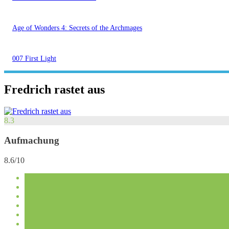
Age of Wonders 4: Secrets of the Archmages
007 First Light
Fredrich rastet aus
8.3
Aufmachung
8.6/10