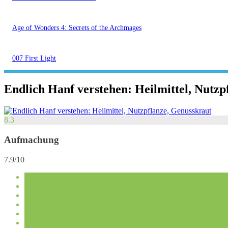
Age of Wonders 4: Secrets of the Archmages
007 First Light
Endlich Hanf verstehen: Heilmittel, Nutzp
8.3
Aufmachung
7.9/10