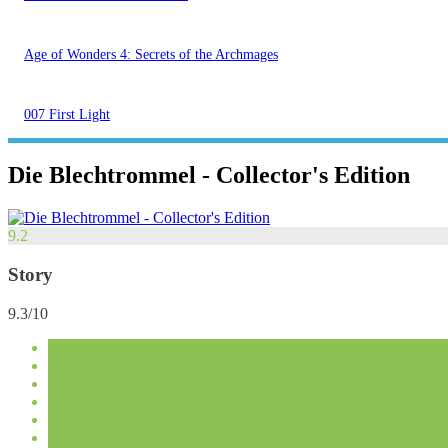
Age of Wonders 4: Secrets of the Archmages
007 First Light
Die Blechtrommel - Collector's Edition
9.2
Story
9.3/10