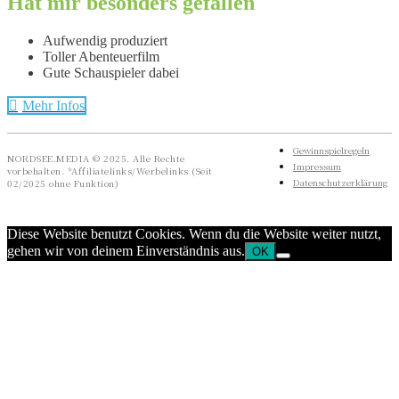
Hat mir besonders gefallen
Aufwendig produziert
Toller Abenteuerfilm
Gute Schauspieler dabei
Mehr Infos
Gewinnspielregeln
NORDSEE.MEDIA © 2025. Alle Rechte
Impressum
vorbehalten. *Affiliatelinks/Werbelinks (Seit
Datenschutzerklärung
02/2025 ohne Funktion)
Diese Website benutzt Cookies. Wenn du die Website weiter nutzt,
gehen wir von deinem Einverständnis aus.
OK