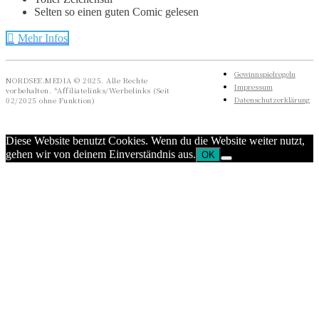
Selten so einen guten Comic gelesen
Mehr Infos
Gewinnspielregeln
NORDSEE.MEDIA © 2025. Alle Rechte
Impressum
vorbehalten. *Affiliatelinks/Werbelinks (Seit
Datenschutzerklärung
02/2025 ohne Funktion)
Diese Website benutzt Cookies. Wenn du die Website weiter nutzt,
gehen wir von deinem Einverständnis aus.
OK