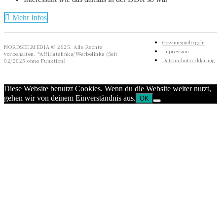
Mehr Infos
Gewinnspielregeln
NORDSEE.MEDIA © 2025. Alle Rechte
Impressum
vorbehalten. *Affiliatelinks/Werbelinks (Seit
Datenschutzerklärung
02/2025 ohne Funktion)
Diese Website benutzt Cookies. Wenn du die Website weiter nutzt,
gehen wir von deinem Einverständnis aus.
OK