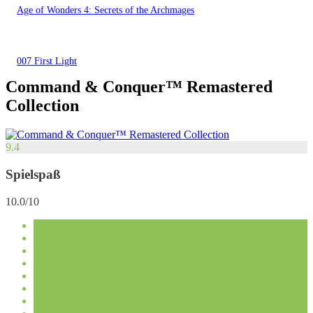
Age of Wonders 4: Secrets of the Archmages
007 First Light
Command & Conquer™ Remastered
Collection
9.4
Spielspaß
10.0/10