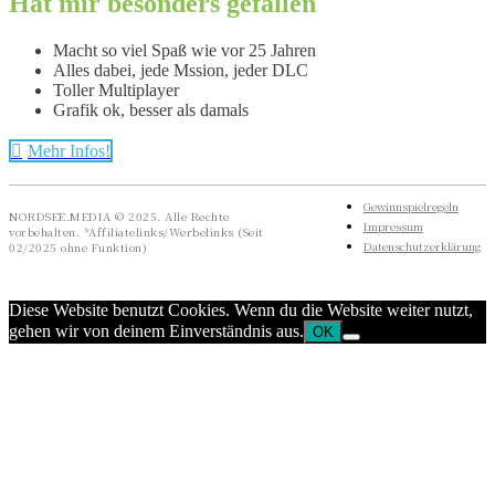
Hat mir besonders gefallen
Macht so viel Spaß wie vor 25 Jahren
Alles dabei, jede Mssion, jeder DLC
Toller Multiplayer
Grafik ok, besser als damals
Mehr Infos!
Gewinnspielregeln
NORDSEE.MEDIA © 2025. Alle Rechte
Impressum
vorbehalten. *Affiliatelinks/Werbelinks (Seit
Datenschutzerklärung
02/2025 ohne Funktion)
Diese Website benutzt Cookies. Wenn du die Website weiter nutzt,
gehen wir von deinem Einverständnis aus.
OK