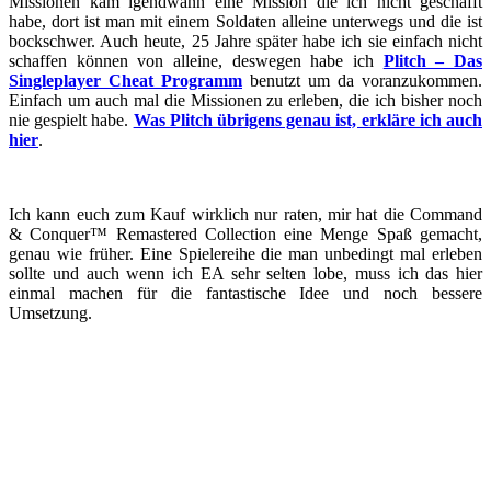
Missionen kam igendwann eine Mission die ich nicht geschafft
habe, dort ist man mit einem Soldaten alleine unterwegs und die ist
bockschwer. Auch heute, 25 Jahre später habe ich sie einfach nicht
schaffen können von alleine, deswegen habe ich
Plitch – Das
Singleplayer Cheat Programm
benutzt um da voranzukommen.
Einfach um auch mal die Missionen zu erleben, die ich bisher noch
nie gespielt habe.
Was Plitch übrigens genau ist, erkläre ich auch
hier
.
Ich kann euch zum Kauf wirklich nur raten, mir hat die Command
& Conquer™ Remastered Collection eine Menge Spaß gemacht,
genau wie früher. Eine Spielereihe die man unbedingt mal erleben
sollte und auch wenn ich EA sehr selten lobe, muss ich das hier
einmal machen für die fantastische Idee und noch bessere
Umsetzung.