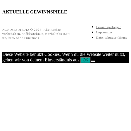
AKTUELLE GEWINNSPIELE
Gewinnspielregeln
NORDSEE.MEDIA © 2025. Alle Rechte
Impressum
vorbehalten. *Affiliatelinks/Werbelinks (Seit
Datenschutzerklärung
02/2025 ohne Funktion)
Diese Website benutzt Cookies. Wenn du die Website weiter nutzt,
gehen wir von deinem Einverständnis aus.
OK