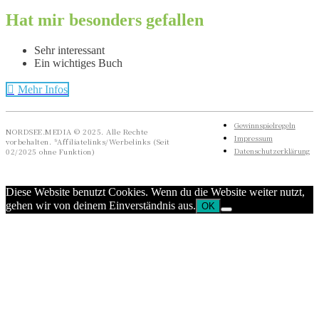
Hat mir besonders gefallen
Sehr interessant
Ein wichtiges Buch
Mehr Infos
Gewinnspielregeln
NORDSEE.MEDIA © 2025. Alle Rechte
Impressum
vorbehalten. *Affiliatelinks/Werbelinks (Seit
Datenschutzerklärung
02/2025 ohne Funktion)
Diese Website benutzt Cookies. Wenn du die Website weiter nutzt,
gehen wir von deinem Einverständnis aus.
OK