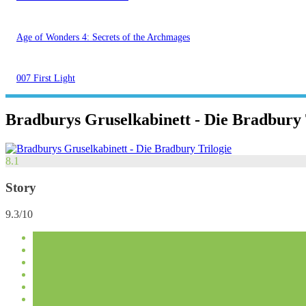
Age of Wonders 4: Secrets of the Archmages
007 First Light
Bradburys Gruselkabinett - Die Bradbury 
8.1
Story
9.3/10