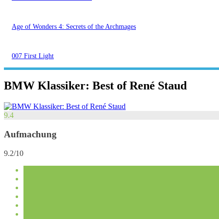
Age of Wonders 4: Secrets of the Archmages
007 First Light
BMW Klassiker: Best of René Staud
9.4
Aufmachung
9.2/10