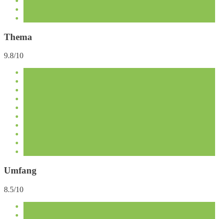
Thema
9.8/10
Umfang
8.5/10