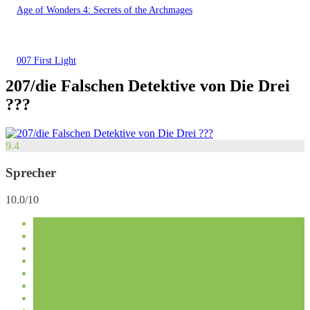
Age of Wonders 4: Secrets of the Archmages
007 First Light
207/die Falschen Detektive von Die Drei
???
9.4
Sprecher
10.0/10