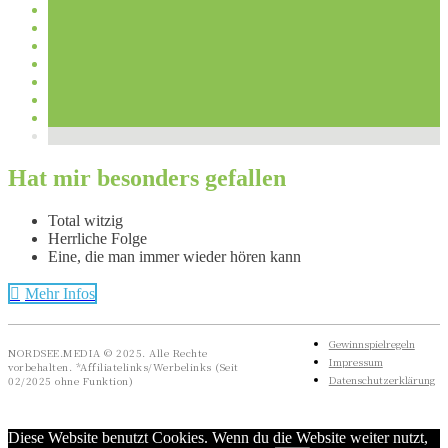
Hat mir besonders gefallen
Total witzig
Herrliche Folge
Eine, die man immer wieder hören kann
Mehr Infos
Gewinnspielregeln
NORDSEE.MEDIA © 2025. Alle Rechte
Impressum
vorbehalten. *Affiliatelinks/Werbelinks (Seit
Datenschutzerklärung
02/2025 ohne Funktion)
Diese Website benutzt Cookies. Wenn du die Website weiter nutzt,