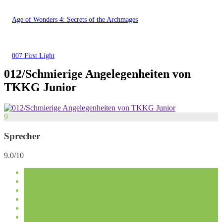
Age of Wonders 4: Secrets of the Archmages
007 First Light
012/Schmierige Angelegenheiten von
TKKG Junior
9
Sprecher
9.0/10