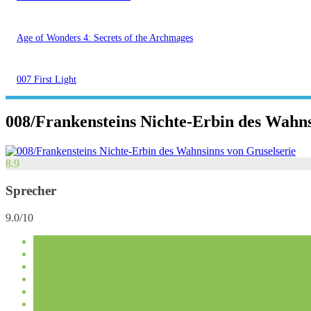
Age of Wonders 4: Secrets of the Archmages
007 First Light
008/Frankensteins Nichte-Erbin des Wahns
8.9
Sprecher
9.0/10