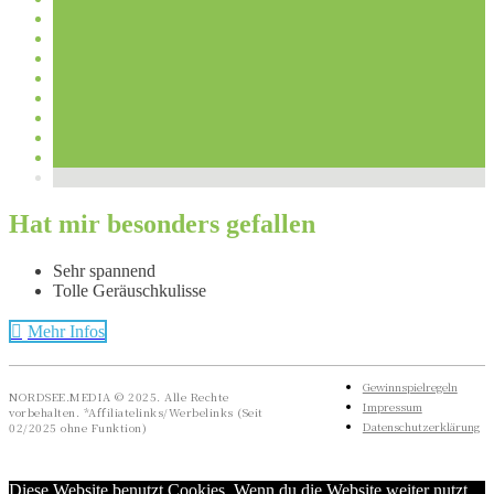
Hat mir besonders gefallen
Sehr spannend
Tolle Geräuschkulisse
Mehr Infos
Gewinnspielregeln
NORDSEE.MEDIA © 2025. Alle Rechte
Impressum
vorbehalten. *Affiliatelinks/Werbelinks (Seit
Datenschutzerklärung
02/2025 ohne Funktion)
Diese Website benutzt Cookies. Wenn du die Website weiter nutzt,