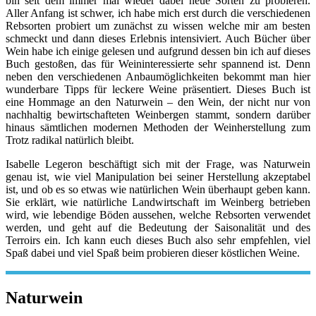
bin seit dem immer mal wieder dabei neue Sorten zu probieren.
Aller Anfang ist schwer, ich habe mich erst durch die verschiedenen
Rebsorten probiert um zunächst zu wissen welche mir am besten
schmeckt und dann dieses Erlebnis intensiviert. Auch Bücher über
Wein habe ich einige gelesen und aufgrund dessen bin ich auf dieses
Buch gestoßen, das für Weininteressierte sehr spannend ist. Denn
neben den verschiedenen Anbaumöglichkeiten bekommt man hier
wunderbare Tipps für leckere Weine präsentiert. Dieses Buch ist
eine Hommage an den Naturwein – den Wein, der nicht nur von
nachhaltig bewirtschafteten Weinbergen stammt, sondern darüber
hinaus sämtlichen modernen Methoden der Weinherstellung zum
Trotz radikal natürlich bleibt.
Isabelle Legeron beschäftigt sich mit der Frage, was Naturwein
genau ist, wie viel Manipulation bei seiner Herstellung akzeptabel
ist, und ob es so etwas wie natürlichen Wein überhaupt geben kann.
Sie erklärt, wie natürliche Landwirtschaft im Weinberg betrieben
wird, wie lebendige Böden aussehen, welche Rebsorten verwendet
werden, und geht auf die Bedeutung der Saisonalität und des
Terroirs ein. Ich kann euch dieses Buch also sehr empfehlen, viel
Spaß dabei und viel Spaß beim probieren dieser köstlichen Weine.
Naturwein