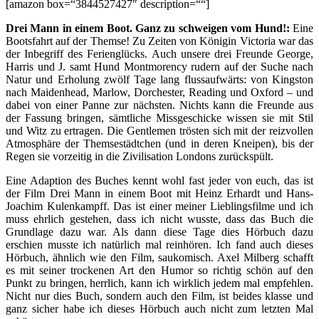
[amazon box=“3844527427″ description=““]
Drei Mann in einem Boot. Ganz zu schweigen vom Hund!:
Eine
Bootsfahrt auf der Themse! Zu Zeiten von Königin Victoria war das
der Inbegriff des Ferienglücks. Auch unsere drei Freunde George,
Harris und J. samt Hund Montmorency rudern auf der Suche nach
Natur und Erholung zwölf Tage lang flussaufwärts: von Kingston
nach Maidenhead, Marlow, Dorchester, Reading und Oxford – und
dabei von einer Panne zur nächsten. Nichts kann die Freunde aus
der Fassung bringen, sämtliche Missgeschicke wissen sie mit Stil
und Witz zu ertragen. Die Gentlemen trösten sich mit der reizvollen
Atmosphäre der Themsestädtchen (und in deren Kneipen), bis der
Regen sie vorzeitig in die Zivilisation Londons zurückspült.
Eine Adaption des Buches kennt wohl fast jeder von euch, das ist
der Film Drei Mann in einem Boot mit Heinz Erhardt und Hans-
Joachim Kulenkampff. Das ist einer meiner Lieblingsfilme und ich
muss ehrlich gestehen, dass ich nicht wusste, dass das Buch die
Grundlage dazu war. Als dann diese Tage dies Hörbuch dazu
erschien musste ich natürlich mal reinhören. Ich fand auch dieses
Hörbuch, ähnlich wie den Film, saukomisch. Axel Milberg schafft
es mit seiner trockenen Art den Humor so richtig schön auf den
Punkt zu bringen, herrlich, kann ich wirklich jedem mal empfehlen.
Nicht nur dies Buch, sondern auch den Film, ist beides klasse und
ganz sicher habe ich dieses Hörbuch auch nicht zum letzten Mal