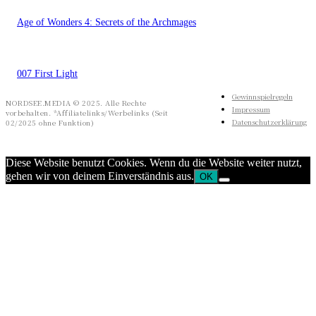
Age of Wonders 4: Secrets of the Archmages
007 First Light
Gewinnspielregeln
NORDSEE.MEDIA © 2025. Alle Rechte
Impressum
vorbehalten. *Affiliatelinks/Werbelinks (Seit
Datenschutzerklärung
02/2025 ohne Funktion)
Diese Website benutzt Cookies. Wenn du die Website weiter nutzt,
gehen wir von deinem Einverständnis aus.
OK