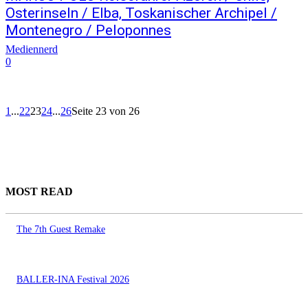
Osterinseln / Elba, Toskanischer Archipel /
Montenegro / Peloponnes
Mediennerd
0
1
...
22
23
24
...
26
Seite 23 von 26
MOST READ
The 7th Guest Remake
BALLER-INA Festival 2026