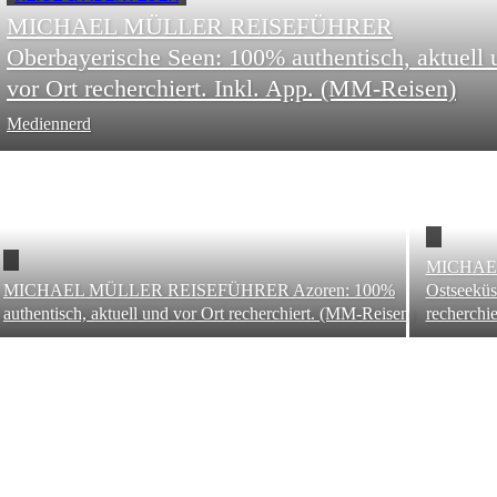
MICHAEL MÜLLER REISEFÜHRER
Oberbayerische Seen: 100% authentisch, aktuell 
vor Ort recherchiert. Inkl. App. (MM-Reisen)
Mediennerd
MICHAEL
MICHAEL MÜLLER REISEFÜHRER Azoren: 100%
Ostseeküs
authentisch, aktuell und vor Ort recherchiert. (MM-Reisen)
recherchi