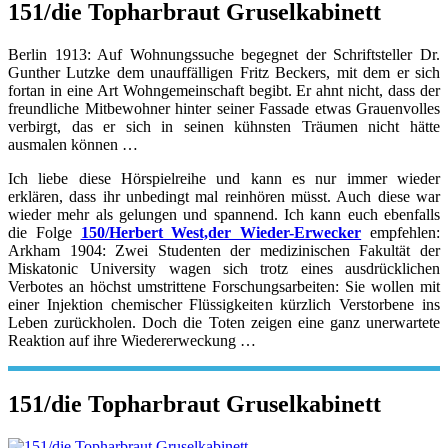
151/die Topharbraut Gruselkabinett
Berlin 1913: Auf Wohnungssuche begegnet der Schriftsteller Dr.
Gunther Lutzke dem unauffälligen Fritz Beckers, mit dem er sich
fortan in eine Art Wohngemeinschaft begibt. Er ahnt nicht, dass der
freundliche Mitbewohner hinter seiner Fassade etwas Grauenvolles
verbirgt, das er sich in seinen kühnsten Träumen nicht hätte
ausmalen können …
Ich liebe diese Hörspielreihe und kann es nur immer wieder
erklären, dass ihr unbedingt mal reinhören müsst. Auch diese war
wieder mehr als gelungen und spannend. Ich kann euch ebenfalls
die Folge
150/Herbert West,der Wieder-Erwecker
empfehlen:
Arkham 1904: Zwei Studenten der medizinischen Fakultät der
Miskatonic University wagen sich trotz eines ausdrücklichen
Verbotes an höchst umstrittene Forschungsarbeiten: Sie wollen mit
einer Injektion chemischer Flüssigkeiten kürzlich Verstorbene ins
Leben zurückholen. Doch die Toten zeigen eine ganz unerwartete
Reaktion auf ihre Wiedererweckung …
151/die Topharbraut Gruselkabinett