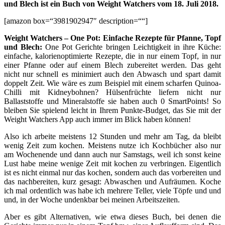
und Blech ist ein Buch von Weight Watchers vom 18. Juli 2018.
[amazon box=“3981902947″ description=““]
Weight Watchers – One Pot: Einfache Rezepte für Pfanne, Topf
und Blech:
One Pot Gerichte bringen Leichtigkeit in ihre Küche:
einfache, kalorienoptimierte Rezepte, die in nur einem Topf, in nur
einer Pfanne oder auf einem Blech zubereitet werden. Das geht
nicht nur schnell es minimiert auch den Abwasch und spart damit
doppelt Zeit. Wie wäre es zum Beispiel mit einem scharfen Quinoa-
Chilli mit Kidneybohnen? Hülsenfrüchte liefern nicht nur
Ballaststoffe und Mineralstoffe sie haben auch 0 SmartPoints! So
bleiben Sie spielend leicht in Ihrem Punkte-Budget, das Sie mit der
Weight Watchers App auch immer im Blick haben können!
Also ich arbeite meistens 12 Stunden und mehr am Tag, da bleibt
wenig Zeit zum kochen. Meistens nutze ich Kochbücher also nur
am Wochenende und dann auch nur Samstags, weil ich sonst keine
Lust habe meine wenige Zeit mit kochen zu verbringen. Eigentlich
ist es nicht einmal nur das kochen, sondern auch das vorbereiten und
das nachbereiten, kurz gesagt: Abwaschen und Aufräumen. Koche
ich mal ordentlich was habe ich mehrere Teller, viele Töpfe und und
und, in der Woche undenkbar bei meinen Arbeitszeiten.
Aber es gibt Alternativen, wie etwa dieses Buch, bei denen die