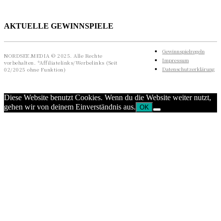
AKTUELLE GEWINNSPIELE
Gewinnspielregeln
NORDSEE.MEDIA © 2025. Alle Rechte
Impressum
vorbehalten. *Affiliatelinks/Werbelinks (Seit
Datenschutzerklärung
02/2025 ohne Funktion)
Diese Website benutzt Cookies. Wenn du die Website weiter nutzt,
gehen wir von deinem Einverständnis aus.
OK