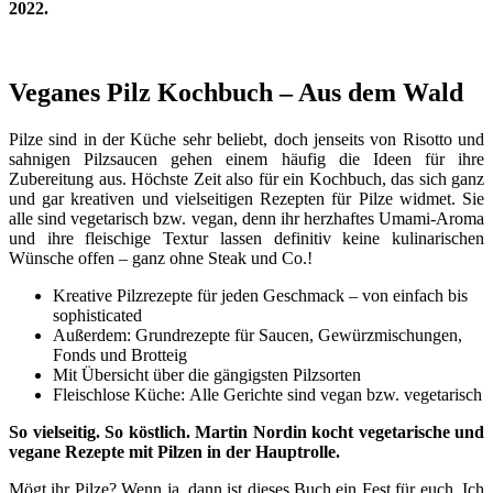
2022.
Veganes Pilz Kochbuch – Aus dem Wald
Pilze sind in der Küche sehr beliebt, doch jenseits von Risotto und
sahnigen Pilzsaucen gehen einem häufig die Ideen für ihre
Zubereitung aus. Höchste Zeit also für ein Kochbuch, das sich ganz
und gar kreativen und vielseitigen Rezepten für Pilze widmet. Sie
alle sind vegetarisch bzw. vegan, denn ihr herzhaftes Umami-Aroma
und ihre fleischige Textur lassen definitiv keine kulinarischen
Wünsche offen – ganz ohne Steak und Co.!
Kreative Pilzrezepte
für jeden Geschmack – von einfach bis
sophisticated
Außerdem:
Grundrezepte für Saucen, Gewürzmischungen,
Fonds und Brotteig
Mit Übersicht über die
gängigsten Pilzsorten
Fleischlose Küche:
Alle Gerichte sind vegan bzw. vegetarisch
So vielseitig. So köstlich. Martin Nordin kocht vegetarische und
vegane Rezepte mit Pilzen in der Hauptrolle.
Mögt ihr Pilze? Wenn ja, dann ist dieses Buch ein Fest für euch. Ich