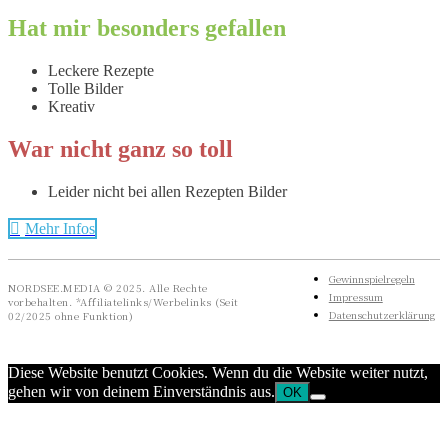
Hat mir besonders gefallen
Leckere Rezepte
Tolle Bilder
Kreativ
War nicht ganz so toll
Leider nicht bei allen Rezepten Bilder
Mehr Infos
Gewinnspielregeln
NORDSEE.MEDIA © 2025. Alle Rechte
Impressum
vorbehalten. *Affiliatelinks/Werbelinks (Seit
Datenschutzerklärung
02/2025 ohne Funktion)
Diese Website benutzt Cookies. Wenn du die Website weiter nutzt,
gehen wir von deinem Einverständnis aus.
OK