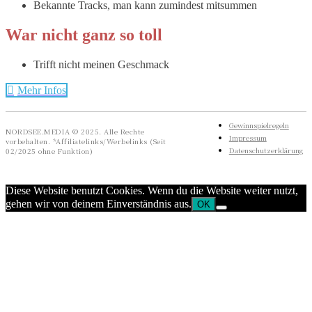
Bekannte Tracks, man kann zumindest mitsummen
War nicht ganz so toll
Trifft nicht meinen Geschmack
Mehr Infos
Gewinnspielregeln
NORDSEE.MEDIA © 2025. Alle Rechte
Impressum
vorbehalten. *Affiliatelinks/Werbelinks (Seit
Datenschutzerklärung
02/2025 ohne Funktion)
Diese Website benutzt Cookies. Wenn du die Website weiter nutzt,
gehen wir von deinem Einverständnis aus.
OK