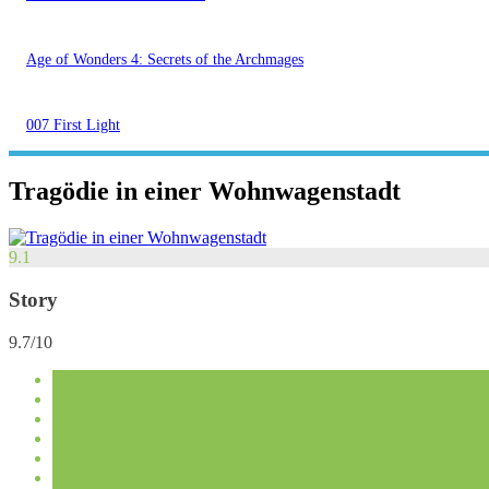
Age of Wonders 4: Secrets of the Archmages
007 First Light
Tragödie in einer Wohnwagenstadt
9.1
Story
9.7/10