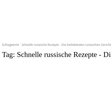
Schlagworte
Schnelle russische Rezepte - Die beliebtesten russischen Geri
Tag:
Schnelle russische Rezepte - D