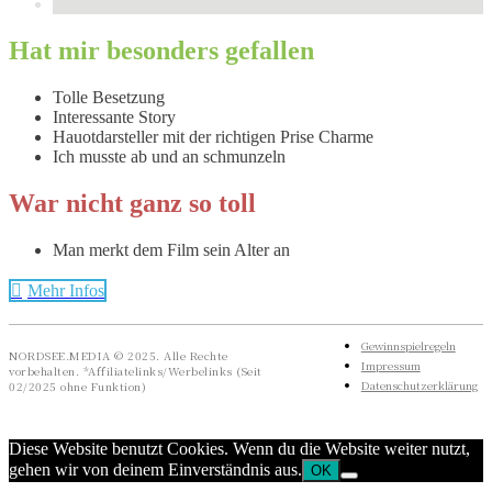
Hat mir besonders gefallen
Tolle Besetzung
Interessante Story
Hauotdarsteller mit der richtigen Prise Charme
Ich musste ab und an schmunzeln
War nicht ganz so toll
Man merkt dem Film sein Alter an
Mehr Infos
Gewinnspielregeln
NORDSEE.MEDIA © 2025. Alle Rechte
Impressum
vorbehalten. *Affiliatelinks/Werbelinks (Seit
Datenschutzerklärung
02/2025 ohne Funktion)
Diese Website benutzt Cookies. Wenn du die Website weiter nutzt,
gehen wir von deinem Einverständnis aus.
OK