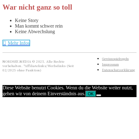
War nicht ganz so toll
Keine Story
Man kommt schwer rein
Keine Abwechslung
Mehr Infos
Gewinnspielregeln
NORDSEE.MEDIA © 2025. Alle Rechte
Impressum
vorbehalten. *Affiliatelinks/Werbelinks (Seit
Datenschutzerklärung
02/2025 ohne Funktion)
Diese Website benutzt Cookies. Wenn du die Website weiter nutzt,
gehen wir von deinem Einverständnis aus.
OK