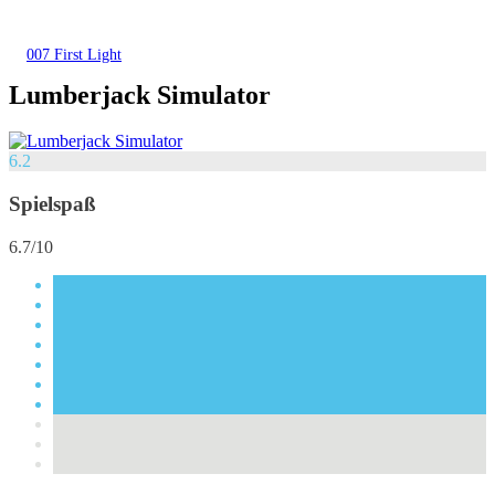
007 First Light
Lumberjack Simulator
6.2
Spielspaß
6.7/10