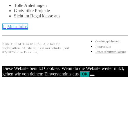
Tolle Anleitungen
Großartike Projekte
Sieht im Regal klasse aus
Mehr Infos
Gewinnspielregeln
NORDSEE.MEDIA © 2025. Alle Rechte
Impressum
vorbehalten. *Affiliatelinks/Werbelinks (Seit
Datenschutzerklärung
02/2025 ohne Funktion)
Diese Website benutzt Cookies. Wenn du die Website weiter nutzt,
gehen wir von deinem Einverständnis aus.
OK