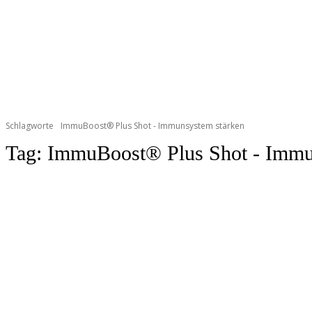
Schlagworte
ImmuBoost® Plus Shot - Immunsystem stärken
Tag:
ImmuBoost® Plus Shot - Immu