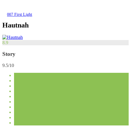
007 First Light
Hautnah
8.9
Story
9.5/10