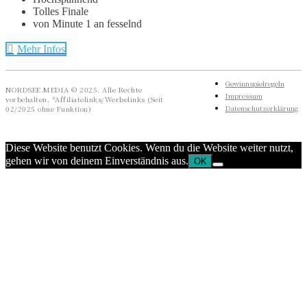
Tolles Finale
von Minute 1 an fesselnd
Mehr Infos
Gewinnspielregeln
NORDSEE.MEDIA © 2025. Alle Rechte
Impressum
vorbehalten. *Affiliatelinks/Werbelinks (Seit
Datenschutzerklärung
02/2025 ohne Funktion)
Diese Website benutzt Cookies. Wenn du die Website weiter nutzt,
gehen wir von deinem Einverständnis aus.
OK