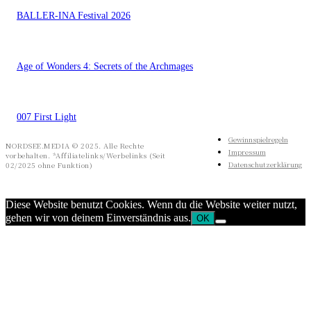
BALLER-INA Festival 2026
Age of Wonders 4: Secrets of the Archmages
007 First Light
Gewinnspielregeln
NORDSEE.MEDIA © 2025. Alle Rechte
Impressum
vorbehalten. *Affiliatelinks/Werbelinks (Seit
Datenschutzerklärung
02/2025 ohne Funktion)
Diese Website benutzt Cookies. Wenn du die Website weiter nutzt,
gehen wir von deinem Einverständnis aus.
OK